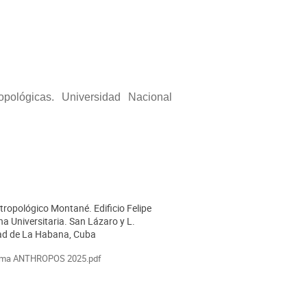
opológicas. Universidad Nacional
ropológico Montané. Edificio Felipe
ción
na Universitaria. San Lázaro y L.
ad de La Habana, Cuba
ales
ama ANTHROPOS 2025.pdf