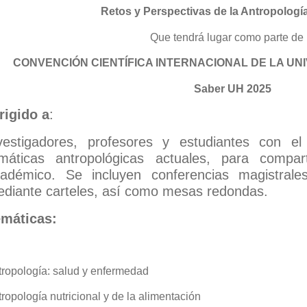
Retos y Perspectivas de la Antropología
Que tendrá lugar como parte de 
CONVENCIÓN CIENTÍFICA INTERNACIONAL DE LA UN
Saber UH 2025
rigido a
:
vesti
g
ado
r
e
s,
p
rofes
o
res
y
e
s
t
ud
i
a
n
tes
con
el
mátic
a
s antropológicas actuales,
p
a
r
a
com
p
a
r
ca
d
é
mic
o
.
Se
incluyen
conferencias
magistrale
diante carteles, así como mesas redondas.
emáticas
:
tropología: salud y enfermedad
ropología nutricional y de la alimentación