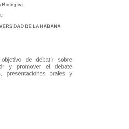
 Biológica.
la
IVERSIDAD DE LA HABANA
 objetivo de debatir sobre
tir
y
p
rom
o
ver
e
l
deba
te
s
,
presentaciones orales y