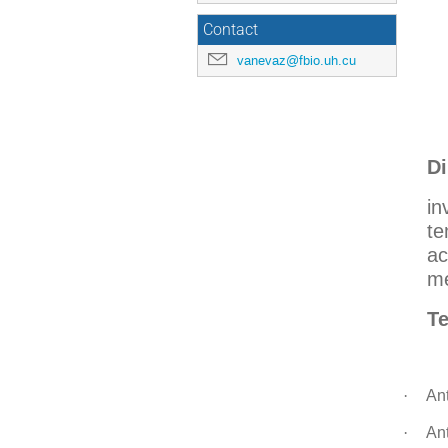
Contact
vanevaz@fbio.uh.cu
Di
i
n
te
a
me
T
·
An
·
Ant