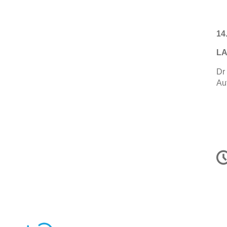
14
LA
Dr
Au
C
in