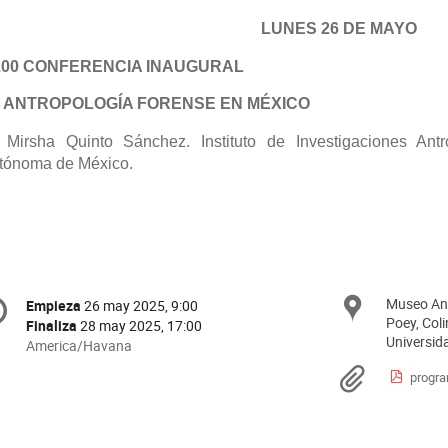
LUNES 26 DE MAYO
.00 CONFERENCIA INAUGURAL
 ANTROPOLOGÍA FORENSE EN MÉXICO
Mirsha Quinto Sánchez. Instituto de Investigaciones Antr
tónoma de México.
onference
Museo Ant
Ubica
Empieza
26 may 2025, 9:00
Fecha/Hora
formation
Poey, Coli
Finaliza
28 may 2025, 17:00
Universid
All
America/Havana
times
Materi
progr
are
in
America/Havana