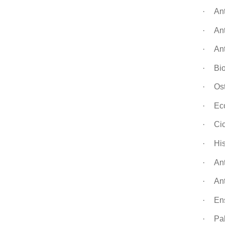
·
Ant
·
An
·
Ant
·
Bi
·
Os
·
Ec
·
Cic
·
His
·
An
·
An
·
En
·
Pal